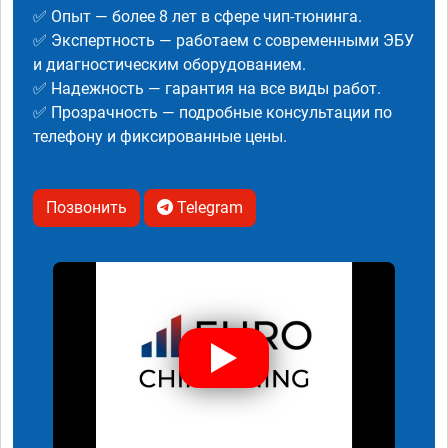
✅ Опыт — более 8 лет в сфере чип-тюнинга.
✅ Экспертность — работаем с современными ЭБУ
и диагностическим оборудованием.
✅ Надежность — гарантия на все виды работ.
✅ Прозрачность — подробные консультации по
телефону и фиксированные цены.
Позвонить
Telegram