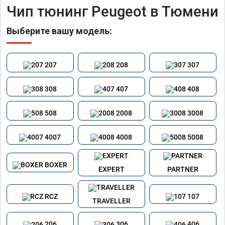
Чип тюнинг Peugeot в Тюмени
Выберите вашу модель:
207
208
307
308
407
408
508
2008
3008
4007
4008
5008
BOXER
EXPERT
PARTNER
RCZ
107
TRAVELLER
206
306
406