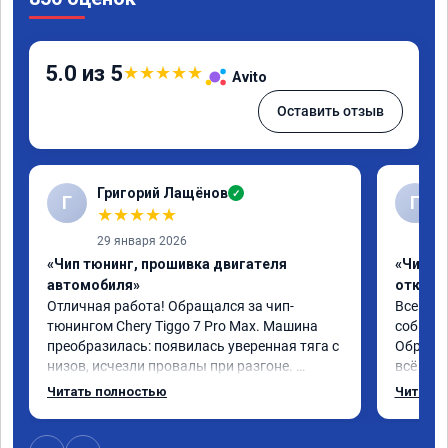
5.0 из 5
★
★
★
★
★
Avito
Оставить отзыв
Григорий Лащёнов
✓
Г
Г
★
★
★
★
★
29 января 2026
«Чип тюнинг, прошивка двигателя
«Чип тю
автомобиля»
отключе
Отличная работа! Обращался за чип-
Всем до
тюнингом Chery Tiggo 7 Pro Max. Машина 
собирал
преобразилась: появилась уверенная тяга с 
Обратил
низов, исчезли провалы при разгоне. 
всё в п
Расход в спокойном режиме даже немного 
записал
Читать полностью
Читать 
снизился. Все сделали профессионально, с 
часа и 
подробной консультацией. Рекомендую 
,спасиб
всем, кто сомневается.
ао11462