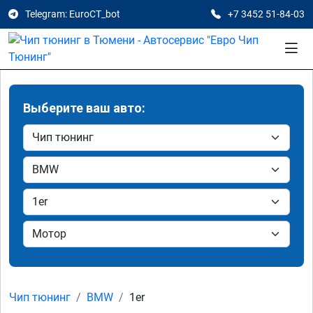
Telegram: EuroCT_bot
+7 3452 51-84-03
Выберите ваш авто:
Чип тюнинг
BMW
1er