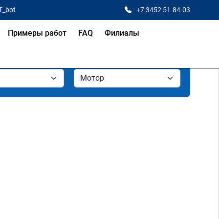
T_bot
+7 3452 51-84-03
Примеры работ
FAQ
Филиалы