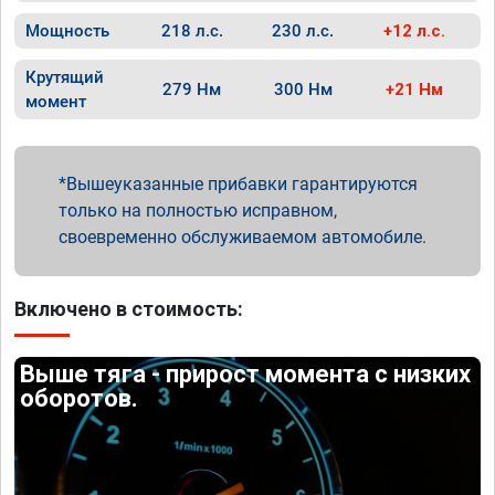
Мощность
218 л.с.
230 л.с.
+12 л.с.
Крутящий
279 Нм
300 Нм
+21 Нм
момент
Вышеуказанные прибавки гарантируются
только на полностью исправном,
своевременно обслуживаемом автомобиле.
Включено в стоимость:
Выше тяга - прирост момента с низких
оборотов.