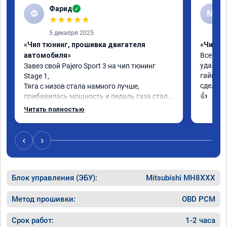
Фарид
✓
Ф
N
★
★
★
★
★
5 декабря 2025
«Чип тюнинг, прошивка двигателя
«Чип тю
автомобиля»
Все отли
удалили
Завез свой Pajero Sport 3 на чип тюнинг 
гайки па
Stage 1,

сделали
Тяга с низов стала намного лучше, 
👍
прибавилась мощность и педаль газа стала 
отзывчивее.

Читать полностью
Рекомендую ребят, делают свою работу 
качественно!

‹
›
Читал что в Австралии при покупке этих 
машин сразу делают чип тюнинг, чтобы не 
было провалов.

Блок управления (ЭБУ):
Mitsubishi MH8XXX
Завтра везу X7 на чип, Там по цифрам 
результаты должны быть еще лучше)
Метод прошивки:
OBD PCM
Срок работ:
1-2 часа