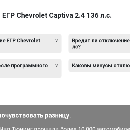
Р Chevrolet Captiva 2.4 136 л.с.
е ЕГР Chevrolet
Вредит ли отключение 
лс?
после программного
Каковы минусы отключе
почувствовать разницу.
ип Тюнинг прошили более 10 000 автомобилей