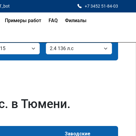
T_bot
+7 3452 51-84-03
Примеры работ
FAQ
Филиалы
с. в Тюмени.
Заводские