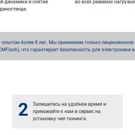
й динамики и снятие
во всех режимах нагрузки
 диностенде.
опытом более 8 лет. Мы применяем только лицензионное о
x, PCMFlash), что гарантирует безопасность для электроники 
2
Запишитесь на удобное время и
приезжайте к нам в сервис на
установку чип тюнинга.