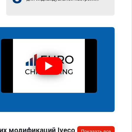
их модификаций Iveco
Показать все