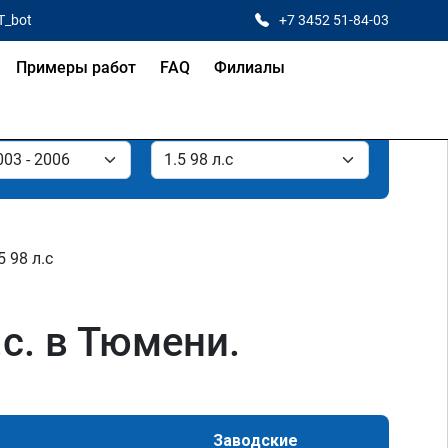
T_bot
+7 3452 51-84-03
Примеры работ
FAQ
Филиалы
5 98 л.с
.с. в Тюмени.
Заводские