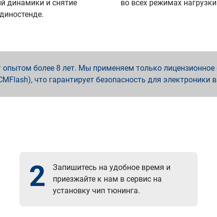
й динамики и снятие
во всех режимах нагрузки
 диностенде.
опытом более 8 лет. Мы применяем только лицензионное о
x, PCMFlash), что гарантирует безопасность для электроники 
2
Запишитесь на удобное время и
приезжайте к нам в сервис на
установку чип тюнинга.