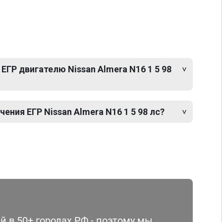
ЕГР двигателю Nissan Almera N16 1 5 98
ния ЕГР Nissan Almera N16 1 5 98 лс?
 в 50+ городах РФ - поэтому мы