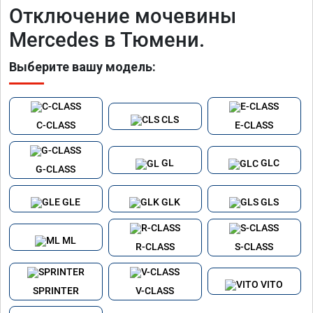
Отключение мочевины
Mercedes в Тюмени.
Выберите вашу модель:
CLS
C-CLASS
E-CLASS
GL
GLC
G-CLASS
GLE
GLK
GLS
ML
R-CLASS
S-CLASS
VITO
SPRINTER
V-CLASS