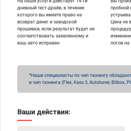
На наши услуги действует 14-ти
Вы произ
дневный тест-драйв, в течение
пробной 
которого вы имеете право на
устраива
возврат денег и заводской
Цена не 
прошивки, если результат будет не
процедур
соответствовать заявленному и
изменени
ваш авто исправен.
логов на
Наши специалисты по чип тюнингу обладают 
и чип тюнинга (Flex, Kess 3, Autotuner, Bitbo
Ваши действия: