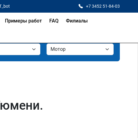
T_bot
+7 3452 51-84-03
Примеры работ
FAQ
Филиалы
Тюмени.