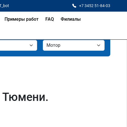
T_bot
+7 3452 51-84-03
Примеры работ
FAQ
Филиалы
 Тюмени.