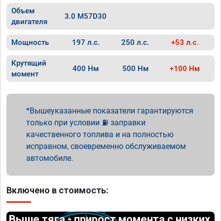
Объем
3.0 M57D30
двигателя
Мощность
197 л.с.
250 л.с.
+53 л.с.
Крутящий
400 Нм
500 Нм
+100 Нм
момент
Вышеуказанные показатели гарантируются
только при условии ⛽ заправки
качественного топлива и на полностью
исправном, своевременно обслуживаемом
автомобиле.
Включено в стоимость:
Выше тяга - прирост момента с низких