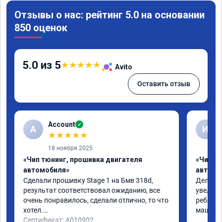
Отзывы о нас: рейтинг 5.0 на основании
850 оценок
5.0 из 5
★
★
★
★
★
Avito
Оставить отзыв
Account
✓
A
И
★
★
★
★
★
18 ноября 2025
«Чип тюнинг, прошивка двигателя
«Чип т
автомобиля»
автомо
Сделали прошивку Stage 1 на Бмв 318d, 
Делали 
результат соответствовал ожиданию, все 
увеличе
очень понравилось, сделали отлично, то что 
ребята 
хотел.

машина 
Сертификат: A010902