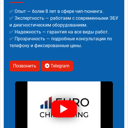
✅ Опыт — более 8 лет в сфере чип-тюнинга.
✅ Экспертность — работаем с современными ЭБУ
и диагностическим оборудованием.
✅ Надежность — гарантия на все виды работ.
✅ Прозрачность — подробные консультации по
телефону и фиксированные цены.
Позвонить
Telegram