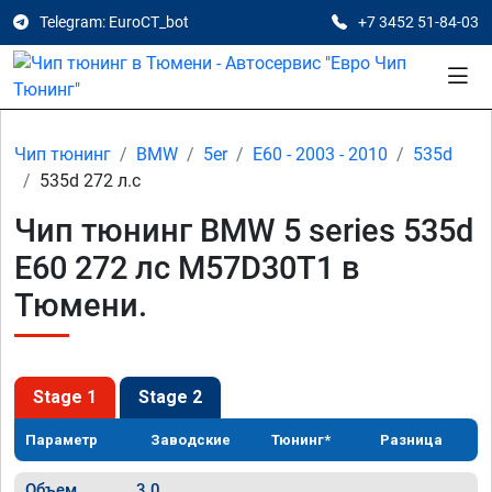
Telegram: EuroCT_bot
+7 3452 51-84-03
Чип тюнинг
BMW
5er
E60 - 2003 - 2010
535d
535d 272 л.с
Чип тюнинг BMW 5 series 535d
E60 272 лс M57D30T1 в
Тюмени.
Stage 1
Stage 2
Параметр
Заводские
Тюнинг*
Разница
Объем
3.0