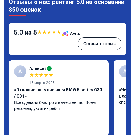
Отзывы о нас: рейтинг 5.0 на основании
850 оценок
5.0 из 5
★
★
★
★
★
Avito
Оставить отзыв
Алексей
✓
А
А
★
★
★
★
★
15 марта 2025
«Отключение мочевины BMW 5 series G30
«Чип тю
/ G31»
Владими
специал
Все сделали быстро и качественно. Всем 
рекомендую этих ребят