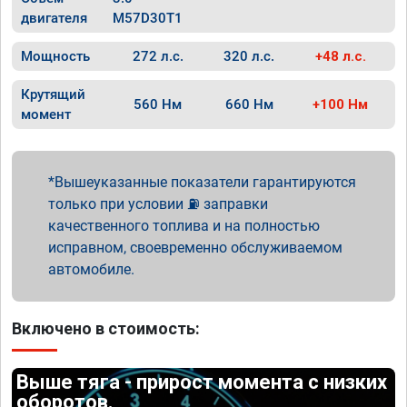
двигателя
M57D30T1
Мощность
272 л.с.
320 л.с.
+48 л.с.
Крутящий
560 Нм
660 Нм
+100 Нм
момент
Вышеуказанные показатели гарантируются
только при условии ⛽ заправки
качественного топлива и на полностью
исправном, своевременно обслуживаемом
автомобиле.
Включено в стоимость:
Выше тяга - прирост момента с низких
оборотов.