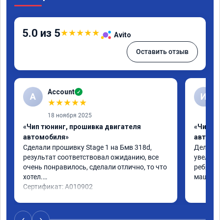
5.0 из 5
★
★
★
★
★
Avito
Оставить отзыв
Account
✓
A
И
★
★
★
★
★
18 ноября 2025
«Чип тюнинг, прошивка двигателя
«Чип т
автомобиля»
автомо
Сделали прошивку Stage 1 на Бмв 318d, 
Делали 
результат соответствовал ожиданию, все 
увеличе
очень понравилось, сделали отлично, то что 
ребята 
хотел.

машина 
Сертификат: A010902
‹
›