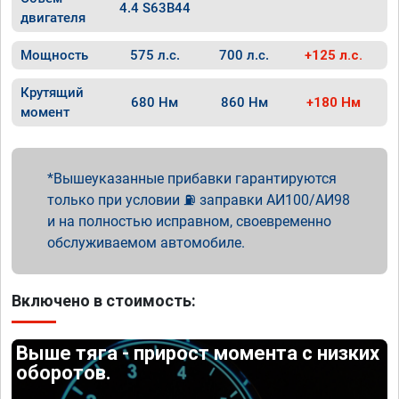
4.4 S63B44
двигателя
Мощность
575 л.с.
700 л.с.
+125 л.с.
Крутящий
680 Нм
860 Нм
+180 Нм
момент
Вышеуказанные прибавки гарантируются
только при условии ⛽ заправки АИ100/АИ98
и на полностью исправном, своевременно
обслуживаемом автомобиле.
Включено в стоимость:
Выше тяга - прирост момента с низких
оборотов.