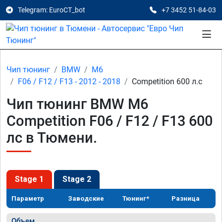
Telegram: EuroCT_bot
+7 3452 51-84-03
Чип тюнинг
BMW
M6
F06 / F12 / F13 - 2012 - 2018
Competition 600 л.с
Чип тюнинг BMW M6
Competition F06 / F12 / F13 600
лс в Тюмени.
Stage 1
Stage 2
Параметр
Заводские
Тюнинг*
Разница
Объем