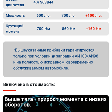
4.4 S63B44
двигателя
Мощность
600 л.с.
700 л.с.
+100 л.с.
Крутящий
700 Нм
860 Нм
+160 Нм
момент
Вышеуказанные прибавки гарантируются
только при условии ⛽ заправки АИ100/АИ98
и на полностью исправном, своевременно
обслуживаемом автомобиле.
Включено в стоимость:
Выше тяга - прирост момента с низких
оборотов.