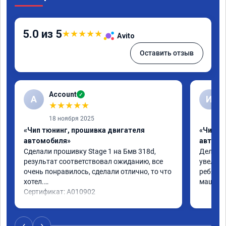
5.0 из 5
★
★
★
★
★
Avito
Оставить отзыв
Account
✓
A
И
★
★
★
★
★
18 ноября 2025
«Чип тюнинг, прошивка двигателя
«Чип т
автомобиля»
автомо
Сделали прошивку Stage 1 на Бмв 318d, 
Делали 
результат соответствовал ожиданию, все 
увеличе
очень понравилось, сделали отлично, то что 
ребята 
хотел.

машина 
Сертификат: A010902
‹
›