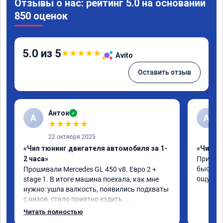
Отзывы о нас: рейтинг 5.0 на основании
850 оценок
5.0 из 5
★
★
★
★
★
Avito
Оставить отзыв
Антон
✓
А
A
★
★
★
★
★
22 октября 2025
«Чип тюнинг двигателя автомобиля за 1-
«Чип тю
2 часа»
Приняли
быстро!
Прошивали Mercedes GL 450 v8. Евро 2 + 
ощутима
stage 1. В итоге машина поехала, как мне 
нужно: ушла валкость, появились подхваты 
с низов, стало приятно ездить.

Одни из лучших трат, в авто! 🔥
Читать полностью