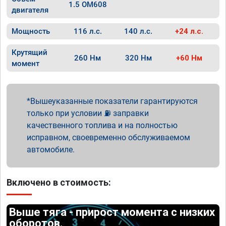
1.5 OM608
двигателя
Мощность
116 л.с.
140 л.с.
+24 л.с.
Крутящий
260 Нм
320 Нм
+60 Нм
момент
Вышеуказанные показатели гарантируются
только при условии ⛽ заправки
качественного топлива и на полностью
исправном, своевременно обслуживаемом
автомобиле.
Включено в стоимость:
Выше тяга - прирост момента с низких
оборотов.