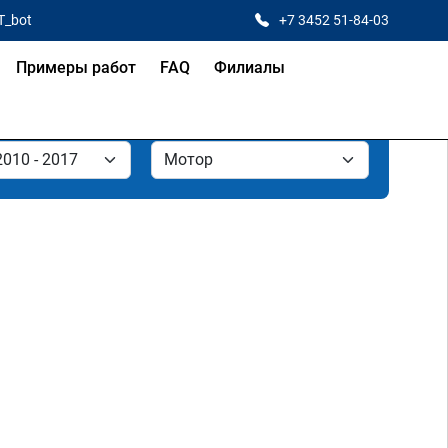
T_bot
+7 3452 51-84-03
Примеры работ
FAQ
Филиалы