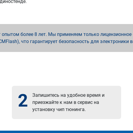
 диностенде.
опытом более 8 лет. Мы применяем только лицензионное о
x, PCMFlash), что гарантирует безопасность для электроники 
2
Запишитесь на удобное время и
приезжайте к нам в сервис на
установку чип тюнинга.