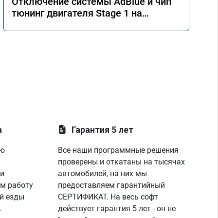
Отключение системы AdBlue и чип
тюнинг двигателя Stage 1 на
Mercedes GLE 350d w166 2018 года
а
Гарантия 5 лет
ую
Все наши программные решения
проверены и откатаны на тысячах
 и
автомобилей, на них мы
м работу
предоставляем гарантийный
й езды
СЕРТИФИКАТ. На весь софт
.
действует гарантия 5 лет - он не