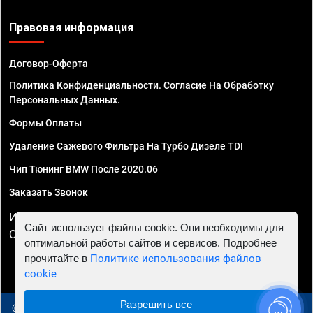
Правовая информация
Договор-Оферта
Политика Конфиденциальности. Согласие На Обработку
Персональных Данных.
Формы Оплаты
Удаление Сажевого Фильтра На Турбо Дизеле TDI
Чип Тюнинг BMW После 2020.06
Заказать Звонок
ИП Смирнов Георгий Павлович. ИНН 781302555843,
Сайт использует файлы cookie. Они необходимы для
ОГРНИП 324470400032610
оптимальной работы сайтов и сервисов. Подробнее
прочитайте в
Политике использования файлов
cookie
Разрешить все
© 2010 - 2026 Чип тюнинг в Тюмени - Автосервис "Евро