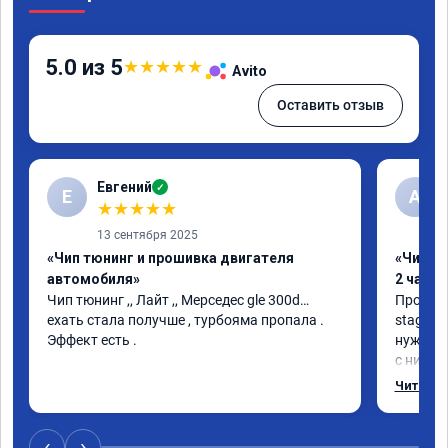
5.0 из 5
★
★
★
★
★
Avito
Оставить отзыв
Евгений
✓
Е
А
★
★
★
★
★
13 сентября 2025
«Чип тюнинг и прошивка двигателя
«Чип тю
автомобиля»
2 часа»
Чип тюнинг ,, Лайт ,, Мерседес gle 300d… 
Прошива
ехать стала получше , турбояма пропала . 
stage 1.
Эффект есть .
нужно: 
с низов,
Одни из 
Читать 
‹
›