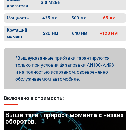
3.0 M256
двигателя
Мощность
435 л.с.
500 л.с.
+65 л.с.
Крутящий
520 Нм
640 Нм
+120 Нм
момент
Вышеуказанные прибавки гарантируются
только при условии ⛽ заправки АИ100/АИ98
и на полностью исправном, своевременно
обслуживаемом автомобиле.
Включено в стоимость:
Выше тяга - прирост момента с низких
оборотов.