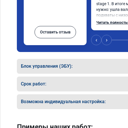
stage 1. В итоге
нужно: ушла вал
подхваты с низов
Одни из лучших т
Читать полност
Оставить отзыв
‹
›
Блок управления (ЭБУ):
Срок работ:
Возможна индивидуальная настройка:
Примеры наших работ: