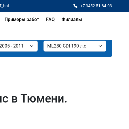
T_bot
+7 3452 51-84-03
Примеры работ
FAQ
Филиалы
лс в Тюмени.