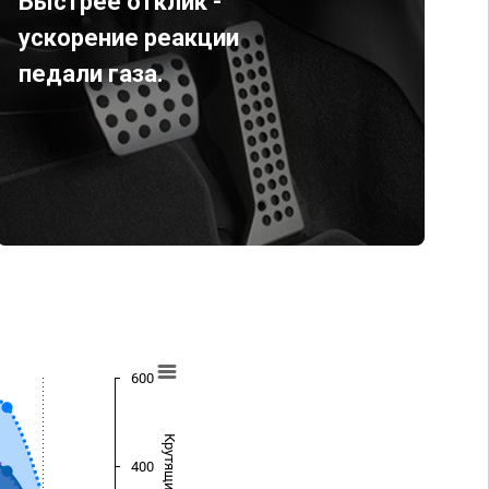
Быстрее отклик -
ускорение реакции
педали газа.
600
400