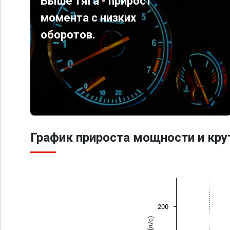
Выше тяга - прирост
момента с низких
оборотов.
График прироста мощности и кр
200