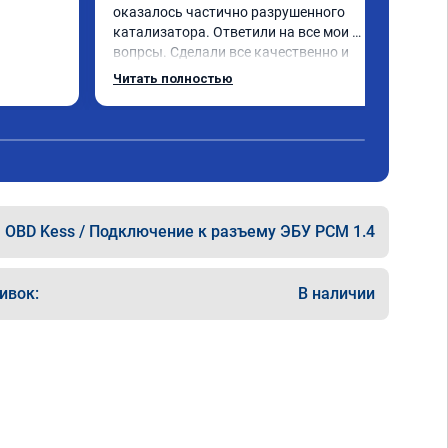
оказалось частично разрушенного 
катализатора. Ответили на все мои 
вопрсы. Сделали все качественно и 
несмотря на конец рабочего дня 
Читать полностью
задержались и все доделали. Рекомендую!
OBD Kess / Подключение к разъему ЭБУ PCM 1.4
ивок:
В наличии