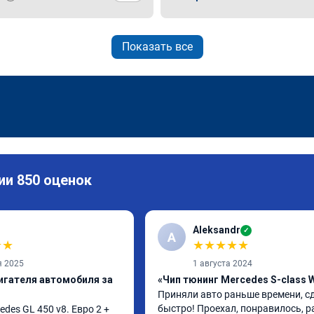
Показать все
ии 850 оценок
Aleksandr
✓
A
★
★
★
★
★
★
★
я 2025
1 августа 2024
игателя автомобиля за
«Чип тюнинг Mercedes S-class 
Приняли авто раньше времени, сд
быстро! Проехал, понравилось, р
es GL 450 v8. Евро 2 + 