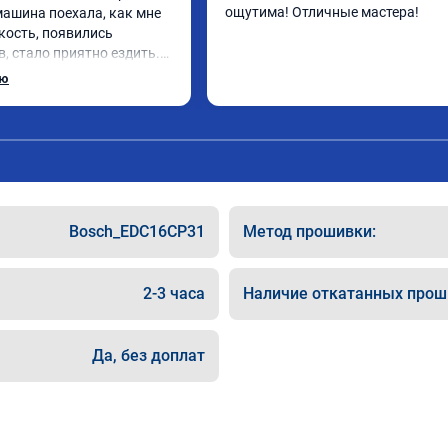
ощутима! Отличные мастера!
 машина поехала, как мне 
кость, появились 
, стало приятно ездить.

рат, в авто! 🔥
ью
Bosch_EDC16CP31
Метод прошивки:
2-3 часа
Наличие откатанных прош
Да, без доплат