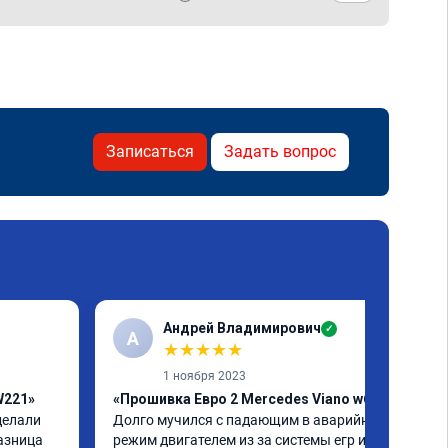
Записаться
Задать вопрос
Андрей Владимирович
✓
А
★
★
★
★
★
1 ноября 2023
W221»
«Прошивка Евро 2 Mercedes Viano w639»
елали 
Долго мучился с падающим в аварийный 
азница 
режим двигателем из за системы егр и как 