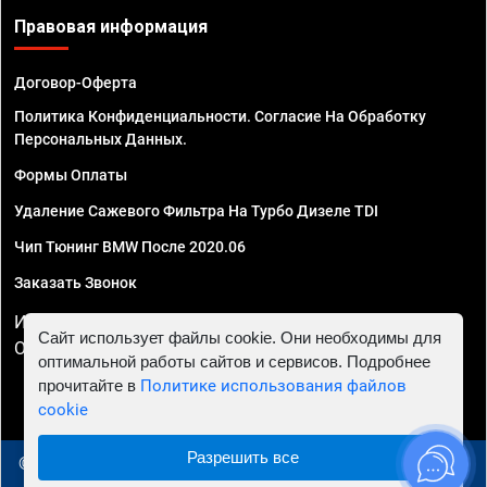
Правовая информация
Договор-Оферта
Политика Конфиденциальности. Согласие На Обработку
Персональных Данных.
Формы Оплаты
Удаление Сажевого Фильтра На Турбо Дизеле TDI
Чип Тюнинг BMW После 2020.06
Заказать Звонок
ИП Смирнов Георгий Павлович. ИНН 781302555843,
Сайт использует файлы cookie. Они необходимы для
ОГРНИП 324470400032610
оптимальной работы сайтов и сервисов. Подробнее
прочитайте в
Политике использования файлов
cookie
Разрешить все
© 2010 - 2026 Чип тюнинг в Тюмени - Автосервис "Евро