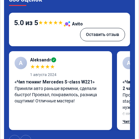
5.0 из 5
★
★
★
★
★
Avito
Оставить отзыв
Aleksandr
✓
A
А
★
★
★
★
★
1 августа 2024
«Чип тюнинг Mercedes S-class W221»
«Чип тю
Приняли авто раньше времени, сделали 
2 часа»
быстро! Проехал, понравилось, разница 
Прошива
ощутима! Отличные мастера!
stage 1.
нужно: 
с низов,
Одни из 
Читать 