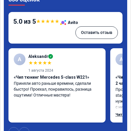
5.0 из 5
★
★
★
★
★
Avito
Оставить отзыв
Aleksandr
✓
A
А
★
★
★
★
★
1 августа 2024
«Чип тюнинг Mercedes S-class W221»
«Чип тю
Приняли авто раньше времени, сделали 
2 часа»
быстро! Проехал, понравилось, разница 
Прошива
ощутима! Отличные мастера!
stage 1.
нужно: 
с низов,
Одни из 
Читать 