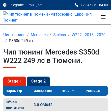
Telegram: EuroCT_bot
+7 3452 51-84-03
Чип тюнинг
Mercedes
S-class
W222 - 2013 - 2020
S350d 249 л.с
Чип тюнинг Mercedes S350d
W222 249 лс в Тюмени.
Stage 1
Stage 2
Параметр
Заводские
Тюнинг*
Разница
Объем
3.0 OM642
двигателя