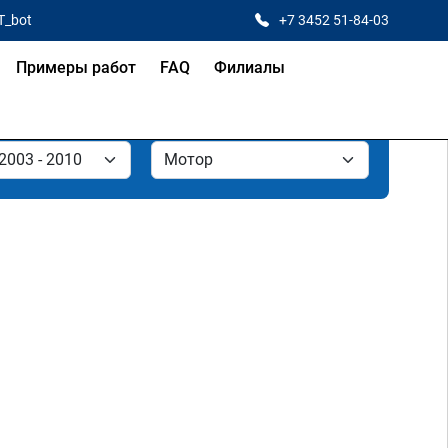
T_bot
+7 3452 51-84-03
Примеры работ
FAQ
Филиалы