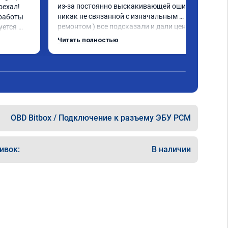
из-за постоянно выскакивающей ошибки( 
ехал! 
никак не связанной с изначальным 
работы 
ремонтом ) все подсказали и дали ценные 
ется 
указания как поступить. Категорически 
а 
Читать полностью
рекомендую данную компанию для 
дую!
сотрудничества. 🤝🏼 буду ездить. Олько 
сюда
OBD Bitbox / Подключение к разъему ЭБУ PCM
ивок:
В наличии