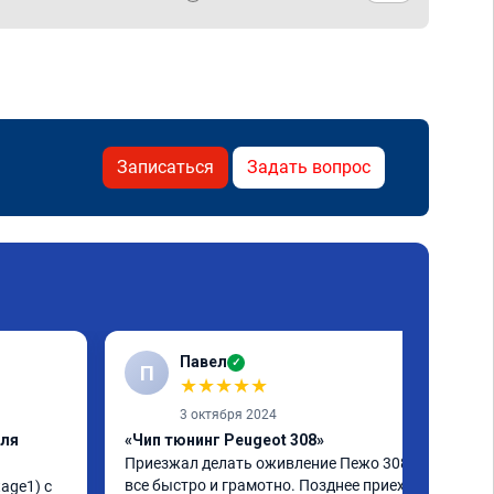
Записаться
Задать вопрос
Павел
✓
П
★
★
★
★
★
3 октября 2024
еля
«Чип тюнинг Peugeot 308»
Приезжал делать оживление Пежо 308, 
все быстро и грамотно. Позднее приехал 
age1) с 