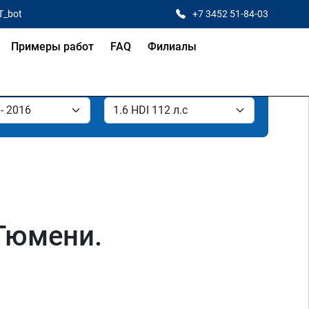
T_bot
+7 3452 51-84-03
Примеры работ
FAQ
Филиалы
 Тюмени.