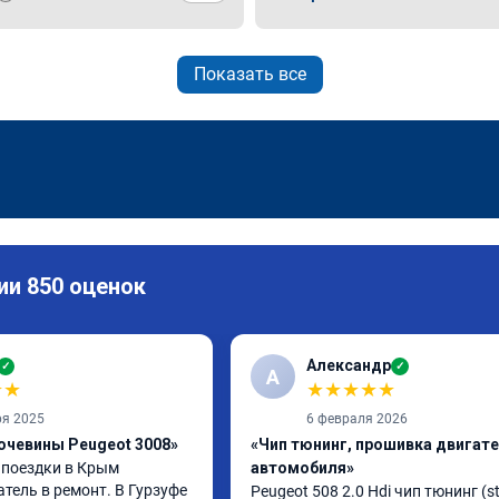
Показать все
ии 850 оценок
Александр
✓
✓
А
★
★
★
★
★
★
★
ря 2025
6 февраля 2026
очевины Peugeot 3008»
«Чип тюнинг, прошивка двигат
 поездки в Крым 
автомобиля»
тель в ремонт. В Гурзуфе 
Peugeot 508 2.0 Hdi чип тюнинг (st