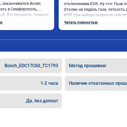
, заканчивался йолис. 
отключением EGR. Ну что- Пыж по
ать в Симферополь, 
Отклик на педаль газа, четкость 
й. Договорился, приехал 
КПП, при наборе скорости чувству
течение 4-х часов удалили, 
солидный запас мощности. Ребят
ью
Читать полностью
ль, дали сертификат. 
постарались на совесть, рекомен
намного шустрее, 
 чёрный дым при пуске 
ком нажатии на педаль 
ё таки дизель. Два месяца 
мально. Рекомендую. 
оление дизель 2,0 литра.
Bosch_EDC17C60_TC1793
Метод прошивки:
1-2 часа
Наличие откатанных прош
Да, без доплат