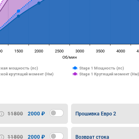
00
1500
2000
2500
3000
3500
4000
4
Об/мин
кая мощность (лс)
Stage 1 Мощность (лс)
кой крутящий момент (Нм)
Stage 1 Крутящий момент (Нм
11800
2000 ₽
Прошивка Евро 2
11800
2000 ₽
Возврат стока