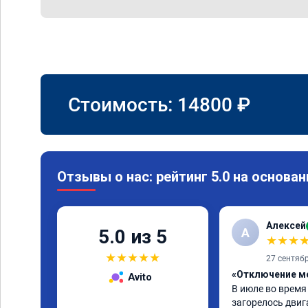
Стоимость:
14800
₽
Отзывы о нас: рейтинг 5.0 на основан
Алексей
А
5.0 из 5
★
★
★
★
★
★
★
★
27 сентяб
«Отключение м
Avito
В июле во время
загорелось двига