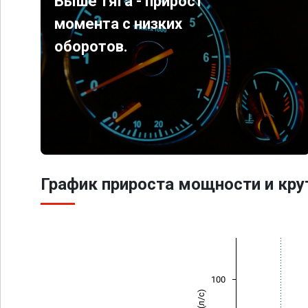
Выше тяга - прирост
момента с низких
оборотов.
График прироста мощности и кр
100