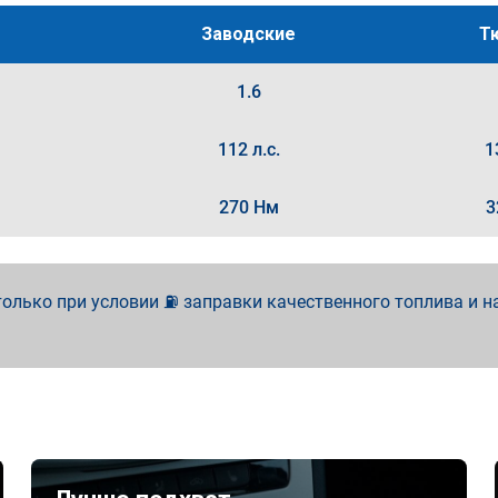
Заводские
Т
1.6
112 л.с.
1
270 Нм
3
олько при условии ⛽ заправки качественного топлива и н