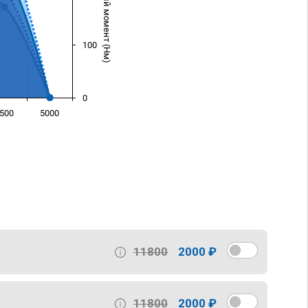
Крутящий момент (Нм)
100
0
500
5000
)
11800
2000 ₽
11800
2000 ₽