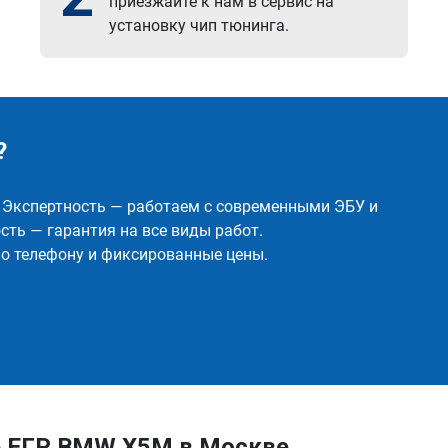
приезжайте к нам в сервис на
установку чип тюнинга.
?
✅ Экспертность — работаем с современными ЭБУ и
ть — гарантия на все виды работ.
о телефону и фиксированные цены.
е ЕГР BMW X5M в Москве