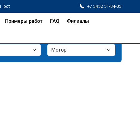
T_bot
+7 3452 51-84-03
Примеры работ
FAQ
Филиалы