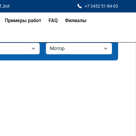
T_bot
+7 3452 51-84-03
Примеры работ
FAQ
Филиалы