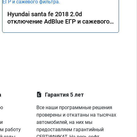
Hyundai santa fe 2018 2.0d
отключение AdBlue ЕГР и сажевого
фильтра.
а
Гарантия 5 лет
ую
Все наши программные решения
проверены и откатаны на тысячах
 и
автомобилей, на них мы
м работу
предоставляем гарантийный
й езды
СЕРТИФИКАТ. На весь софт