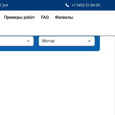
T_bot
+7 3452 51-84-03
Примеры работ
FAQ
Филиалы