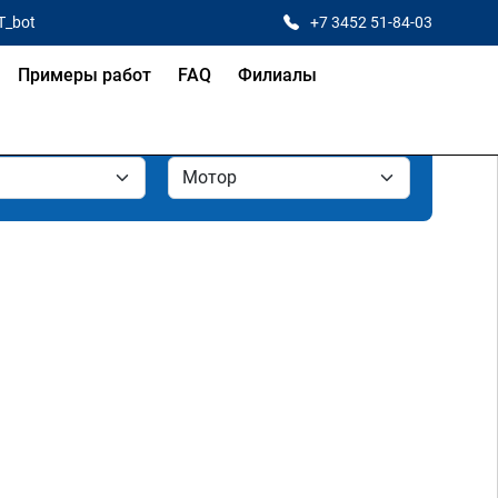
T_bot
+7 3452 51-84-03
Примеры работ
FAQ
Филиалы