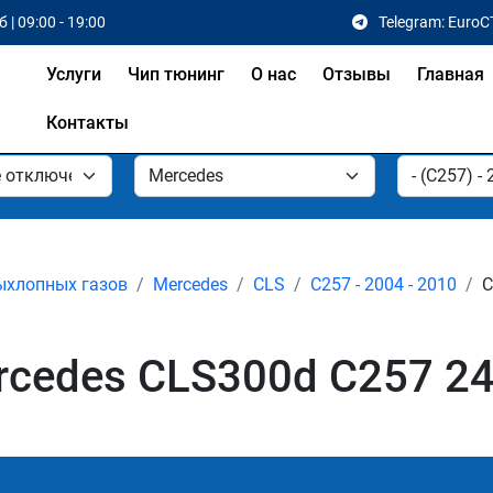
 | 09:00 - 19:00
Telegram: EuroC
Услуги
Чип тюнинг
О нас
Отзывы
Главная
Контакты
ыхлопных газов
Mercedes
CLS
C257 - 2004 - 2010
C
cedes CLS300d C257 245