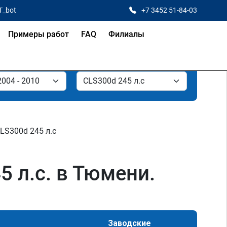
T_bot
+7 3452 51-84-03
Примеры работ
FAQ
Филиалы
LS300d 245 л.с
 л.с. в Тюмени.
Заводские