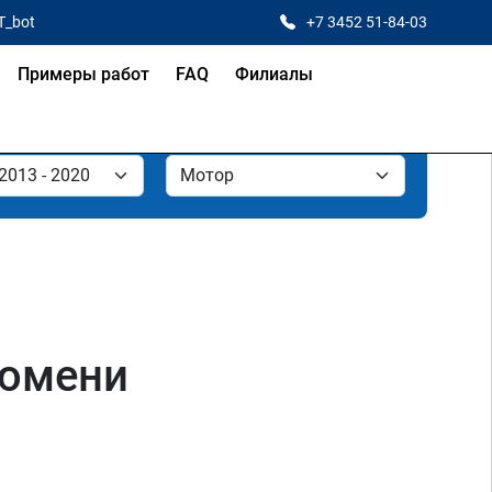
T_bot
+7 3452 51-84-03
Примеры работ
FAQ
Филиалы
Тюмени