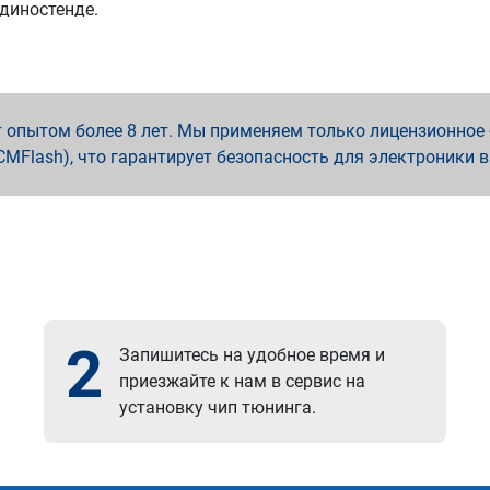
 диностенде.
опытом более 8 лет. Мы применяем только лицензионное о
x, PCMFlash), что гарантирует безопасность для электроники 
2
Запишитесь на удобное время и
приезжайте к нам в сервис на
установку чип тюнинга.