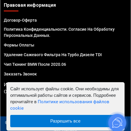
Правовая информация
Договор-Оферта
Политика Конфиденциальности. Согласие На Обработку
Персональных Данных.
Формы Оплаты
Удаление Сажевого Фильтра На Турбо Дизеле TDI
Чип Тюнинг BMW После 2020.06
Заказать Звонок
ИП Смирнов Георгий Павлович. ИНН 781302555843,
Сайт использует файлы cookie. Они необходимы для
ОГРНИП 324470400032610
оптимальной работы сайтов и сервисов. Подробнее
прочитайте в
Политике использования файлов
cookie
Разрешить все
© 2010 - 2026 Чип тюнинг в Тюмени - Автосервис "Евро
Чип Тюнинг"