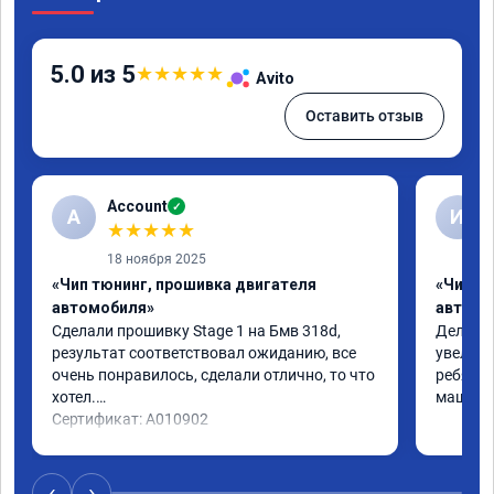
5.0 из 5
★
★
★
★
★
Avito
Оставить отзыв
Account
✓
A
И
★
★
★
★
★
18 ноября 2025
«Чип тюнинг, прошивка двигателя
«Чип т
автомобиля»
автомо
Сделали прошивку Stage 1 на Бмв 318d, 
Делали 
результат соответствовал ожиданию, все 
увеличе
очень понравилось, сделали отлично, то что 
ребята 
хотел.

машина 
Сертификат: A010902
‹
›