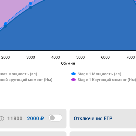
2000
3000
4000
5000
6000
7000
Об/мин
кая мощность (лс)
Stage 1 Мощность (лс)
кой крутящий момент (Нм)
Stage 1 Крутящий момент (Нм
11800
2000 ₽
Отключение ЕГР