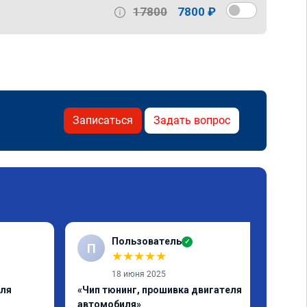
17800
7800 ₽
Записаться
Задать вопрос
Пользователь
✓
П
★
★
★
★
★
18 июня 2025
еля
«Чип тюнинг, прошивка двигателя
автомобиля»