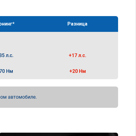
юнинг*
Разница
35 л.с.
+17 л.с.
70 Нм
+20 Нм
мом автомобиле.