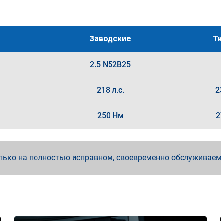
Заводские
Т
2.5 N52B25
218 л.с.
2
250 Нм
2
лько на полностью исправном, своевременно обслуживае