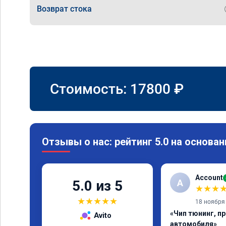
Возврат стока
Стоимость:
17800
₽
Отзывы о нас: рейтинг 5.0 на основан
Account
A
5.0 из 5
★
★
★
★
★
★
★
★
18 ноября
«Чип тюнинг, п
Avito
автомобиля»