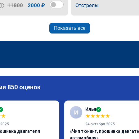
11800
2000 ₽
Отстрелы
Показать все
ии 850 оценок
Илья
✓
✓
И
★
★
★
★
★
★
★
 2025
24 октября 2025
рошивка двигателя
«Чип тюнинг, прошивка двигат
автомобиля»