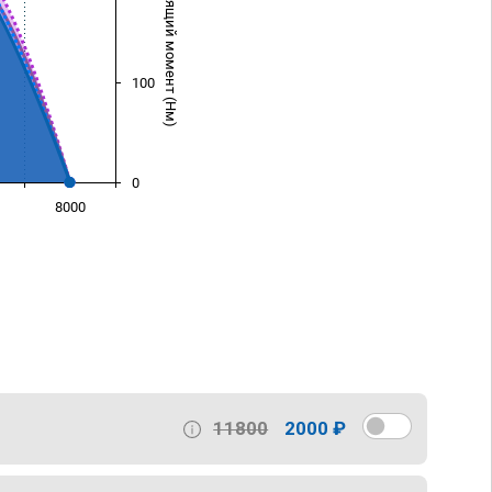
Крутящий момент (Нм)
100
0
8000
)
11800
2000 ₽