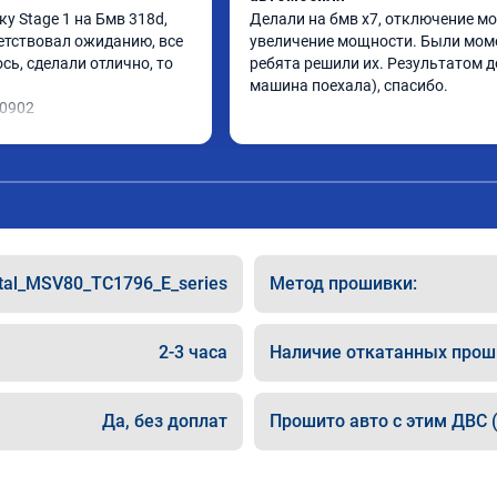
 Stage 1 на Бмв 318d, 
Делали на бмв х7, отключение мо
етствовал ожиданию, все 
увеличение мощности. Были моме
ь, сделали отлично, то 
ребята решили их. Результатом до
машина поехала), спасибо.
10902
tal_MSV80_TC1796_E_series
Метод прошивки:
2-3 часа
Наличие откатанных прош
Да, без доплат
Прошито авто с этим ДВС (