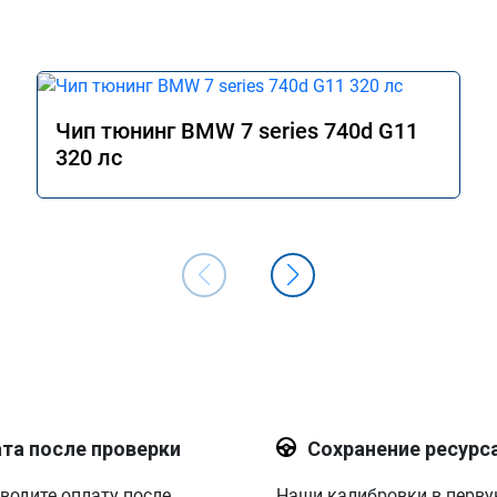
Чип тюнинг BMW 7 series 740d G11
320 лс
та после проверки
Сохранение ресурс
водите оплату после
Наши калибровки в перв