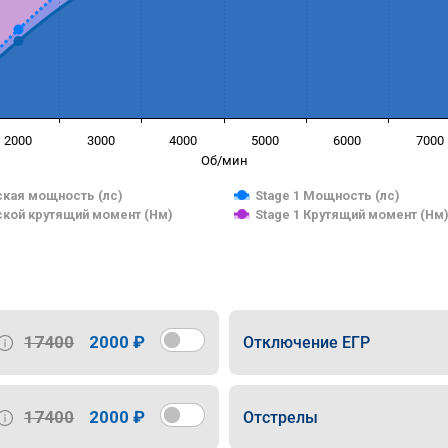
2000
3000
4000
5000
6000
7000
Об/мин
кая мощность (лс)
Stage 1 Мощность (лс)
кой крутящий момент (Нм)
Stage 1 Крутящий момент (Нм
17400
2000 ₽
Отключение ЕГР
17400
2000 ₽
Отстрелы