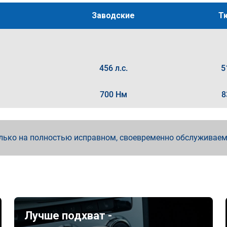
Заводские
Т
456 л.с.
5
700 Нм
8
лько на полностью исправном, своевременно обслуживае
Лучше подхват -