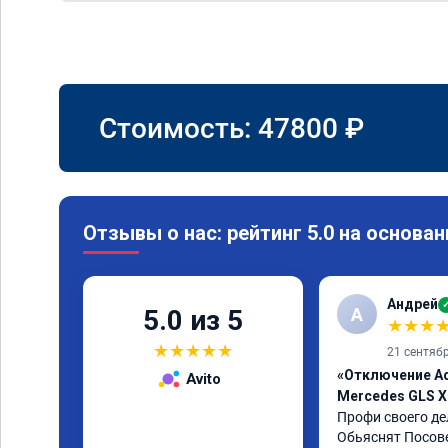
Стоимость:
47800
₽
Отзывы о нас: рейтинг 5.0 на основан
Андрей
А
5.0 из 5
★
★
★
★
★
★
★
★
21 сентяб
«Отключение A
Avito
Mercedes GLS X
Профи своего дел
Обьяснят Посове