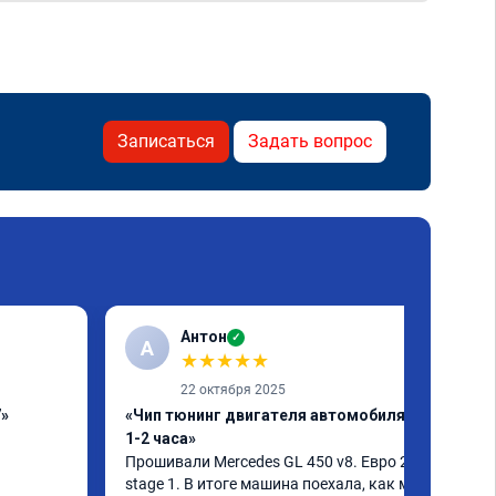
Записаться
Задать вопрос
Антон
✓
А
★
★
★
★
★
22 октября 2025
7»
«Чип тюнинг двигателя автомобиля за
1-2 часа»
Прошивали Mercedes GL 450 v8. Евро 2 + 
stage 1. В итоге машина поехала, как мне 