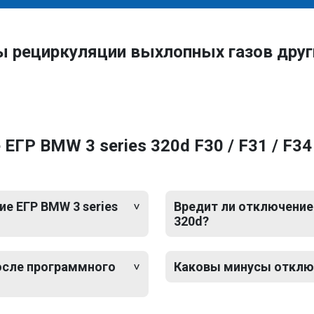
ы рециркуляции выхлопных газов др
ГР BMW 3 series 320d F30 / F31 / F3
е ЕГР BMW 3 series
Вредит ли отключение 
320d?
после программного
Каковы минусы отключе