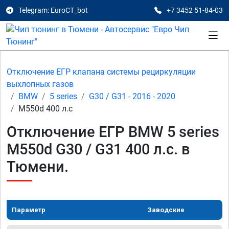
Telegram: EuroCT_bot
+7 3452 51-84-03
Отключение ЕГР клапана системы рециркуляции
выхлопных газов
BMW
5 series
G30 / G31 - 2016 - 2020
M550d 400 л.с
Отключение ЕГР BMW 5 series
M550d G30 / G31 400 л.с. в
Тюмени.
Параметр
Заводские