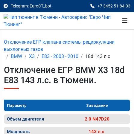
Telegram: EuroCT_bot
+7 3452 51-84-03
Отключение ЕГР клапана системы рециркуляции
выхлопных газов
BMW
X3
E83 - 2003 - 2010
18d 143 л.с
Отключение ЕГР BMW X3 18d
E83 143 л.с. в Тюмени.
Параметр
Заводские
Объем двигателя
2.0 N47D20
Мощность
143 л.с.