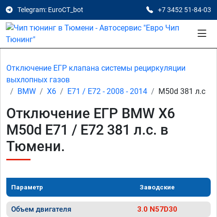
Telegram: EuroCT_bot
+7 3452 51-84-03
Отключение ЕГР клапана системы рециркуляции
выхлопных газов
BMW
X6
E71 / E72 - 2008 - 2014
M50d 381 л.с
Отключение ЕГР BMW X6
M50d E71 / E72 381 л.с. в
Тюмени.
Параметр
Заводские
Объем двигателя
3.0 N57D30