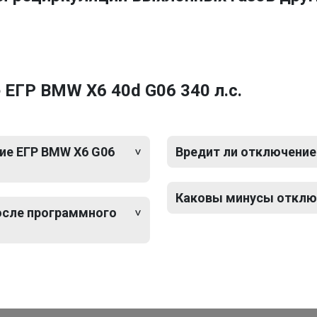
ЕГР BMW X6 40d G06 340 л.с.
ие ЕГР BMW X6 G06
Вредит ли отключение
Каковы минусы отключ
после программного