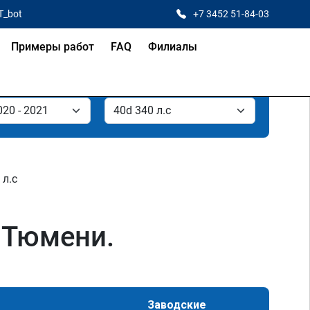
T_bot
+7 3452 51-84-03
Примеры работ
FAQ
Филиалы
 л.с
 Тюмени.
Заводские