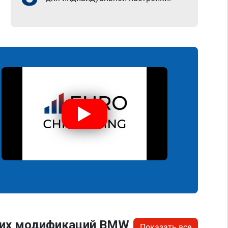
угих модификаций BMW
Показать все