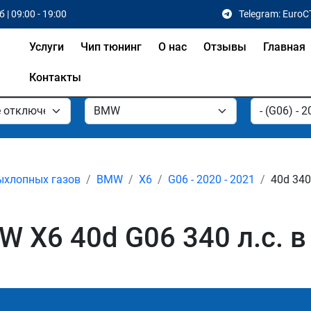
 | 09:00 - 19:00
Telegram: EuroC
Услуги
Чип тюнинг
О нас
Отзывы
Главная
Контакты
ыхлопных газов
BMW
X6
G06 - 2020 - 2021
40d 340
 X6 40d G06 340 л.с. в