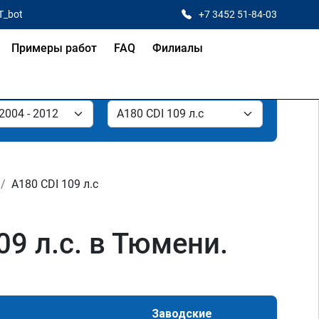
T_bot
+7 3452 51-84-03
Примеры работ
FAQ
Филиалы
A180 CDI 109 л.с
9 л.с. в Тюмени.
Заводские