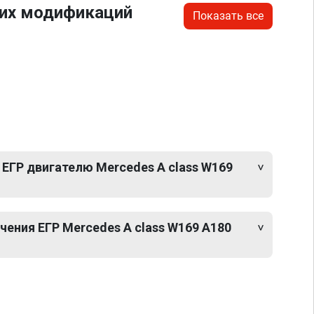
гих модификаций
Показать все
ЕГР двигателю Mercedes A class W169
ения ЕГР Mercedes A class W169 A180