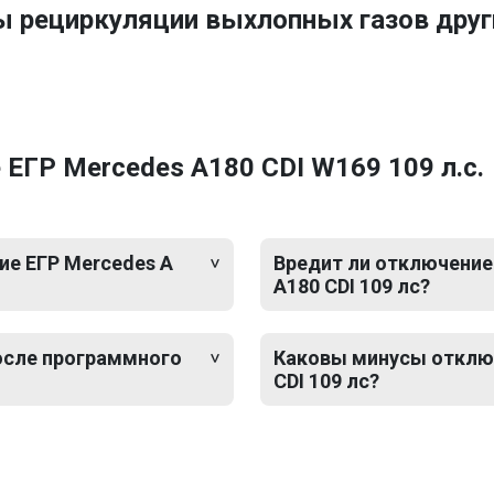
ы рециркуляции выхлопных газов дру
ЕГР Mercedes A180 CDI W169 109 л.с.
е ЕГР Mercedes A
Вредит ли отключение 
A180 CDI 109 лс?
после программного
Каковы минусы отключ
CDI 109 лс?