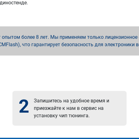
 диностенде.
опытом более 8 лет. Мы применяем только лицензионное о
x, PCMFlash), что гарантирует безопасность для электроники 
2
Запишитесь на удобное время и
приезжайте к нам в сервис на
установку чип тюнинга.