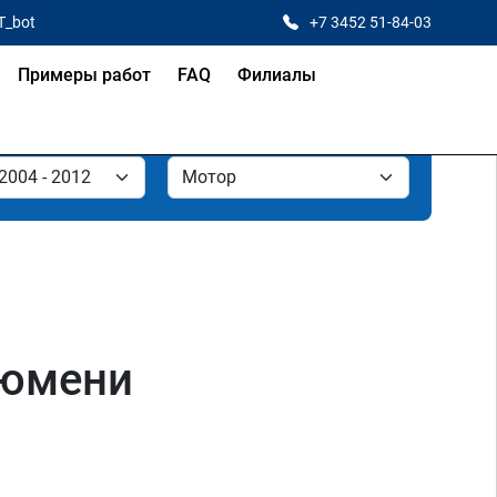
T_bot
+7 3452 51-84-03
Примеры работ
FAQ
Филиалы
Тюмени