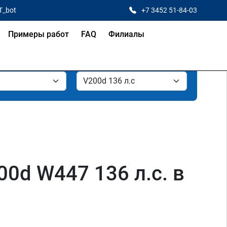
T_bot
+7 3452 51-84-03
Примеры работ
FAQ
Филиалы
0d W447 136 л.с. в