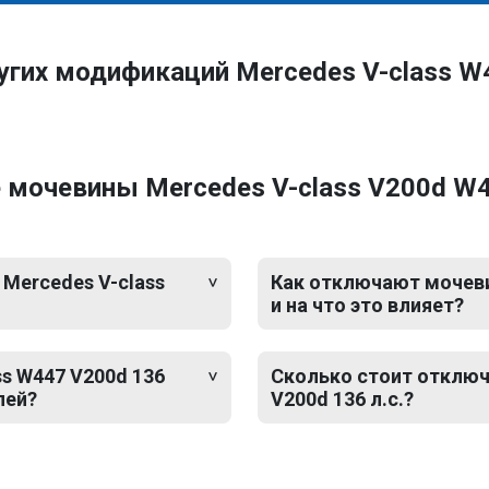
угих модификаций Mercedes V-class W
мочевины Mercedes V-class V200d W44
 Mercedes V-class
Как отключают мочевин
и на что это влияет?
s W447 V200d 136
Сколько стоит отключ
лей?
V200d 136 л.с.?