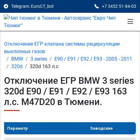
Telegram: EuroCT_bot
+7 3452 51-84-03
Отключение ЕГР клапана системы рециркуляции
выхлопных газов
BMW
3 series
E90 / E91 / E92 / E93 - 2005 - 2011
320d
320d 163 л.с
Отключение ЕГР BMW 3 series
320d E90 / E91 / E92 / E93 163
л.с. M47D20 в Тюмени.
Параметр
Заводские