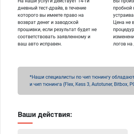
На наши услуги действует 14-ти
Вы произ
дневный тест-драйв, в течение
пробной 
которого вы имеете право на
устраива
возврат денег и заводской
Цена не 
прошивки, если результат будет не
процедур
соответствовать заявленному и
изменени
ваш авто исправен.
логов на
Наши специалисты по чип тюнингу обладают 
и чип тюнинга (Flex, Kess 3, Autotuner, Bitbo
Ваши действия: