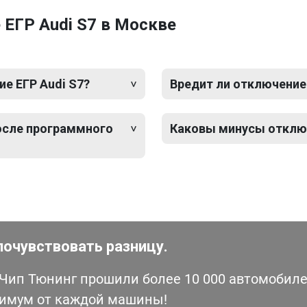
ЕГР Audi S7 в Москве
е ЕГР Audi S7?
Вредит ли отключение
после программного
Каковы минусы отключ
почувствовать разницу.
ип Тюнинг прошили более 10 000 автомобилей
симум от каждой машины!