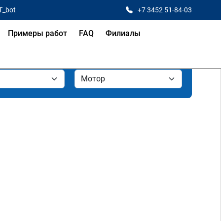
T_bot
+7 3452 51-84-03
Примеры работ
FAQ
Филиалы