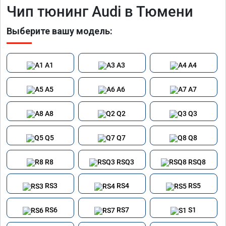
Чип тюнинг Audi в Тюмени
Выберите вашу модель:
A1
A3
A4
A5
A6
A7
A8
Q2
Q3
Q5
Q7
Q8
R8
RSQ3
RSQ8
RS3
RS4
RS5
RS6
RS7
S1