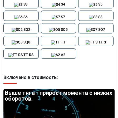
S3
S4
S5
S6
S7
S8
SQ2
SQ5
SQ7
SQ8
TT
TT S
TT RS
A2
Включено в стоимость:
Выше тяга - прирост момента с низких
оборотов.