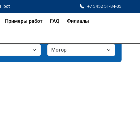
T_bot
+7 3452 51-84-03
Примеры работ
FAQ
Филиалы