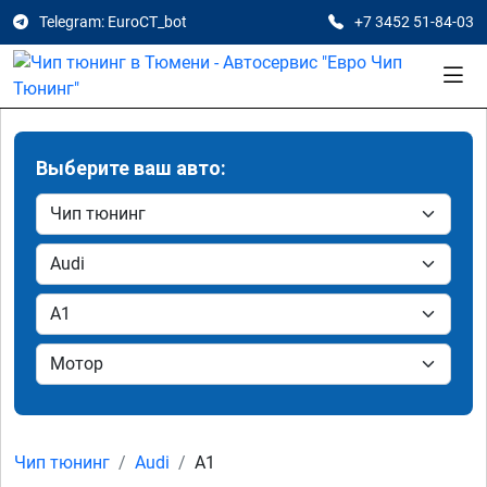
Telegram: EuroCT_bot
+7 3452 51-84-03
Выберите ваш авто:
Чип тюнинг
Audi
A1