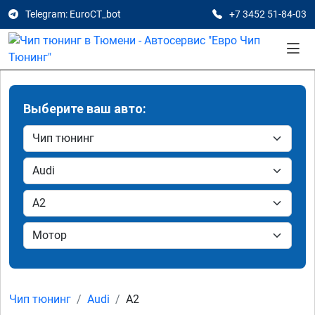
Telegram: EuroCT_bot
+7 3452 51-84-03
Выберите ваш авто:
Чип тюнинг
Audi
A2