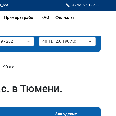
T_bot
+7 3452 51-84-03
Примеры работ
FAQ
Филиалы
 190 л.с
.с. в Тюмени.
Заводские