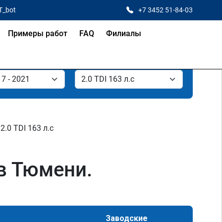
T_bot
+7 3452 51-84-03
Примеры работ
FAQ
Филиалы
2.0 TDI 163 л.с
 в Тюмени.
Заводские